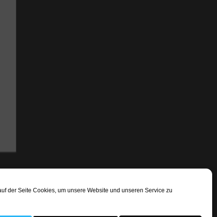
uf der Seite Cookies, um unsere Website und unseren Service zu
ressum
Cookie-Richtlinie (EU)
Haftungsauschluss