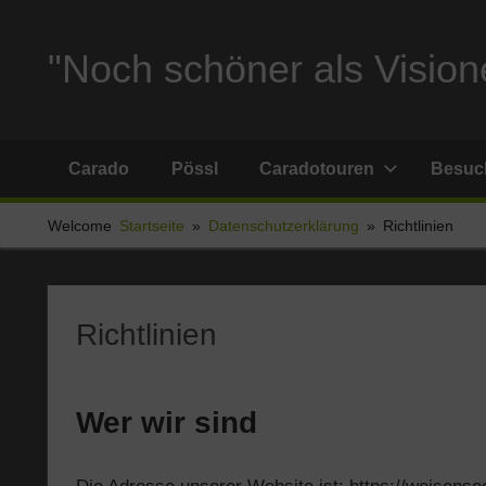
Zum
Inhalt
"Noch schöner als Visione
springen
Reise
und
Carado
Pössl
Caradotouren
Besuch
Stellplatzberichte
und
Welcome
Startseite
Datenschutzerklärung
Richtlinien
alles
Sonstige
rund
um
Richtlinien
Ferien
und
Wohnmobil
Wer wir sind