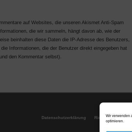
ommentare auf Websites, die unseren Akismet Anti-Spam
formationen, die wir sammeln, hängt davon ab, wie der
eise beinhalten diese Daten die IP-Adresse des Benutzers,
ie Informationen, die der Benutzer direkt eingegeben hat
und den Kommentar selbst).
Wir verwenden a
Datenschutzerklärung
Richtlinien
Imp
optimieren.