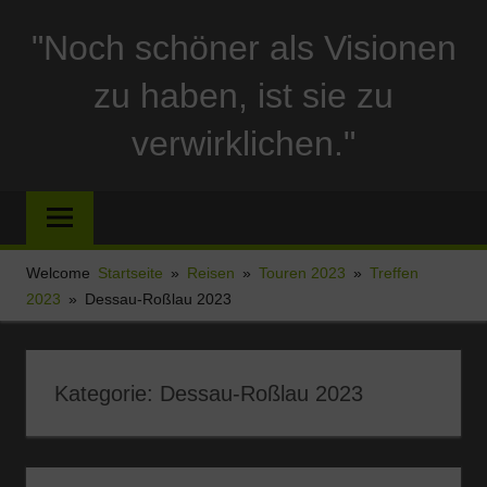
Zum
"Noch schöner als Visionen
Inhalt
springen
zu haben, ist sie zu
verwirklichen."
Reise
und
Stellplatzberichte
und
Welcome
Startseite
Reisen
Touren 2023
Treffen
alles
2023
Dessau-Roßlau 2023
Sonstige
rund
um
Kategorie:
Dessau-Roßlau 2023
Ferien
und
Wohnmobil