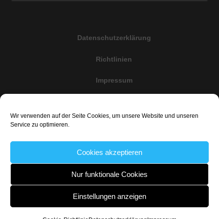
Datenschutzerklärung
Richtlinien
Impressum
Cookie-Richtlinie (EU)
Wir verwenden auf der Seite Cookies, um unsere Website und unseren
Haftungsauschluss
Service zu optimieren.
Cookies akzeptieren
@Copyright 2020 uwe@weisenseel.de All rights reserved
Nur funktionale Cookies
Einstellungen anzeigen