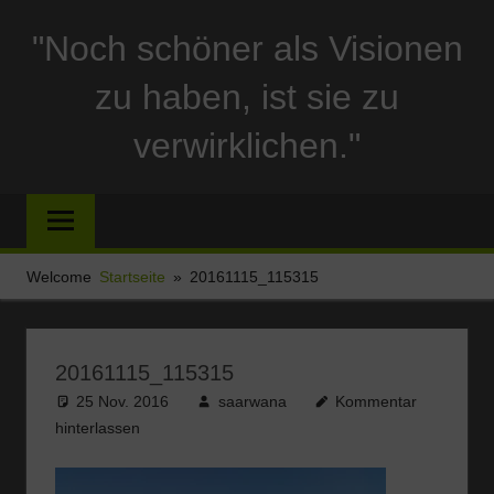
Zum
"Noch schöner als Visionen
Inhalt
springen
zu haben, ist sie zu
verwirklichen."
Reise
und
Stellplatzberichte
und
Welcome
Startseite
20161115_115315
alles
Sonstige
rund
20161115_115315
um
25 Nov. 2016
saarwana
Kommentar
Ferien
hinterlassen
und
Wohnmobil