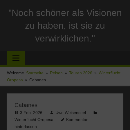
Zum
"Noch schöner als Visionen
Inhalt
springen
zu haben, ist sie zu
verwirklichen."
Reise
und
Stellplatzberichte
und
Welcome
Startseite
Reisen
Touren 2026
Winterflucht
alles
Oropesa
Cabanes
Sonstige
rund
um
Cabanes
Ferien
3 Feb. 2026
Uwe Weisenseel
und
Winterflucht Oropesa
Kommentar
Wohnmobil
hinterlassen