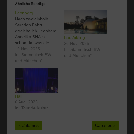
Ähnliche Beiträge
Leonberg
Nach zweieinhalb
Stunden Fahrt
erreiche ich Leonberg.
Angelika SHA ist
Bad Aibling
schon da, was die
26 Nov. 2025
Ankunft direkt ein
19 Nov. 2025
In "Stammtisch BW
bisschen lebendiger
In "Stammtisch BW
und München"
macht. Wir drehen
und München"
noch eine kleine
Runde draußen, aber
das Vergnügen hält
sich in Grenzen. Die
Kälte schneidet
Hall
unangenehm durch
6 Aug. 2025
Jacke und Stimmung,
In "Tour de Kultur"
also vertagen wir den
Outdoorspaß ganz
ohne schlechtes…
Beitragsnavigation
Vorheriger
Nächster
Cabanes
Cabanes
Beitrag:
Beitrag: