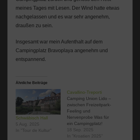
meines Tages mit Lesen. Der Wind hatte etwas
nachgelassen und es war sehr angenehm,
draußen zu sein.
Insgesamt war mein Aufenthalt auf dem
Campingplatz Bravoplaya angenehm und
entspannend.
Ähnliche Beiträge
Cavallino-Treporti
Camping Union Lido –
zwischen Freizeitpark-
Feeling und
Nervenprobe Was für
Schwäbisch Hall
ein Campingplatz!
5 Aug. 2025
Schon ab 6:30 Uhr
18 Sep. 2025
In "Tour de Kultur"
herrscht reges Treiben
In "Kroatien 2025"