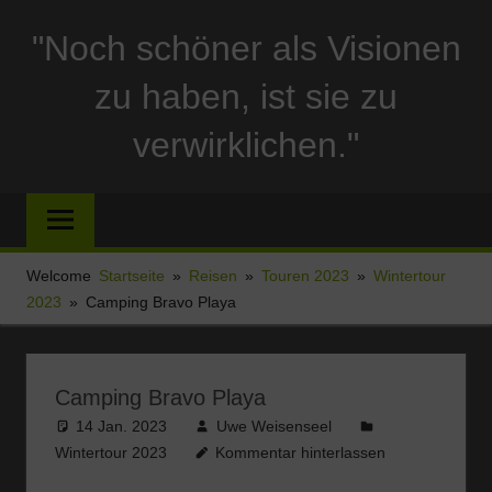
Zum
"Noch schöner als Visionen
Inhalt
springen
zu haben, ist sie zu
verwirklichen."
Reise
und
Stellplatzberichte
und
Welcome
Startseite
Reisen
Touren 2023
Wintertour
alles
2023
Camping Bravo Playa
Sonstige
rund
um
Camping Bravo Playa
Ferien
14 Jan. 2023
Uwe Weisenseel
und
Wintertour 2023
Kommentar hinterlassen
Wohnmobil