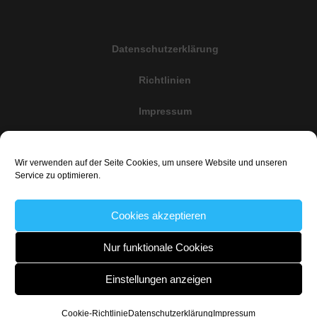
Datenschutzerklärung
Richtlinien
Impressum
Cookie-Richtlinie (EU)
Wir verwenden auf der Seite Cookies, um unsere Website und unseren
Haftungsauschluss
Service zu optimieren.
Cookies akzeptieren
@Copyright 2020 uwe@weisenseel.de All rights reserved
Nur funktionale Cookies
Einstellungen anzeigen
Cookie-Richtlinie
Datenschutzerklärung
Impressum