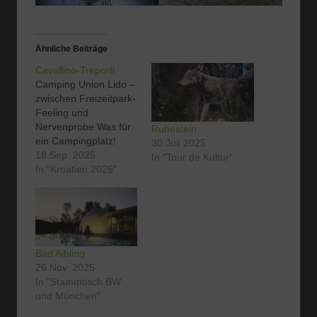
Ähnliche Beiträge
Cavallino-Treporti
Camping Union Lido –
zwischen Freizeitpark-
Feeling und
Nervenprobe Was für
Ruhestein
ein Campingplatz!
30 Juli 2025
Schon ab 6:30 Uhr
18 Sep. 2025
In "Tour de Kultur"
herrscht reges Treiben
In "Kroatien 2025"
– bellende und
jaulende Hunde,
kreischende Kinder,
noch lautere
Helikopter-Eltern. Der
Bad Aibling
Trubel zieht sich bis
26 Nov. 2025
spät in den Abend,
In "Stammtisch BW
gegen 23 Uhr kehrt
und München"
endlich Ruhe ein. Für
mich persönlich ist