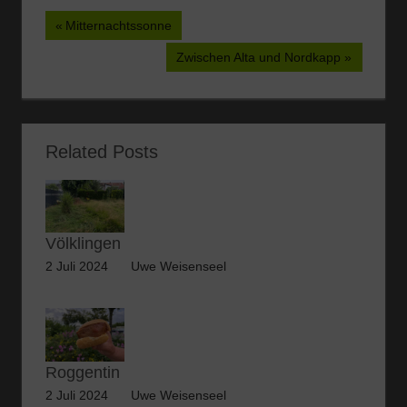
das…
Beitragsnavigation
Vorheriger
Mitternachtssonne
Beitrag:
Nächster
Zwischen Alta und Nordkapp
Beitrag:
Related Posts
Völklingen
2 Juli 2024
Uwe Weisenseel
Roggentin
2 Juli 2024
Uwe Weisenseel