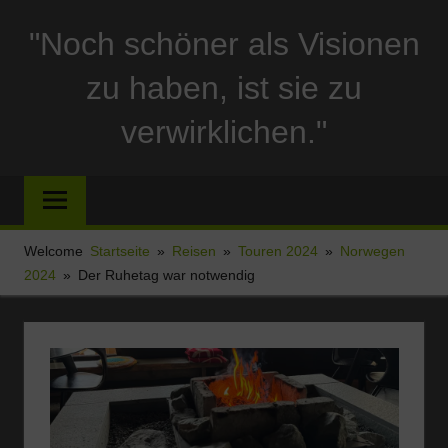
Zum
"Noch schöner als Visionen
Inhalt
springen
zu haben, ist sie zu
verwirklichen."
Reise
und
Stellplatzberichte
und
Welcome
Startseite
Reisen
Touren 2024
Norwegen
alles
2024
Der Ruhetag war notwendig
Sonstige
rund
um
Ferien
und
Wohnmobil