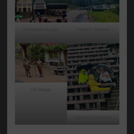
Noch waren wir guter
Parkplatz Situation
Hoffnung
Die Absage
Beinharte Zuschauer