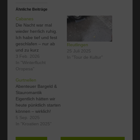
Ähnliche Beiträge
Cabanes
Die Nacht war mal
wieder herrlich ruhig.
Ich habe tief und fest
geschlafen – nur ab
Reutlingen
und zu kurz
25 Juli 2025
aufgewacht, aber
3 Feb. 2026
In "Tour de Kultur"
insgesamt richtig gut
In "Winterflucht
erholt. Heute Morgen
Oropesa"
dann ein echtes
Gurtnellen
Geschenk: Es ist der
Abenteuer Bargeld &
3. Februar und die
Stauromantik
Sonne strahlt, als
Eigentlich hätten wir
hätte sie Großes vor.
heute pünktlich starten
Kräftig, warm,
können – wirklich!
motivierend – genau…
Aber wie das so ist:
5 Sep. 2025
Wenn man denkt, man
In "Kroatien 2025"
ist bereit für die große
Reise, fehlt garantiert