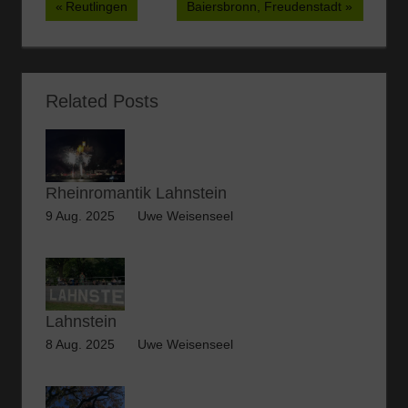
Beitragsnavigation
Vorheriger
Nächster
Reutlingen
Baiersbronn, Freudenstadt
noch irgendwas. In
unserem Fall: Bargeld.
Beitrag:
Beitrag:
Klingt banal, ist aber
mittlerweile fast ein
Abenteuer für sich.
Related Posts
Denn Geldautomaten
sind mittlerweile…
Rheinromantik Lahnstein
9 Aug. 2025
Uwe Weisenseel
Lahnstein
8 Aug. 2025
Uwe Weisenseel