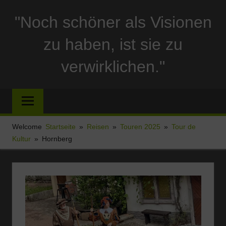
Zum
"Noch schöner als Visionen
Inhalt
springen
zu haben, ist sie zu
verwirklichen."
Reise
und
Stellplatzberichte
und
Welcome
Startseite
Reisen
Touren 2025
Tour de
alles
Kultur
Hornberg
Sonstige
rund
um
Ferien
und
Wohnmobil