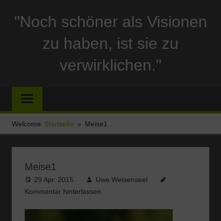
Zum
"Noch schöner als Visionen
Inhalt
springen
zu haben, ist sie zu
verwirklichen."
Reise
und
Stellplatzberichte
und
Welcome
Startseite
Meise1
alles
Sonstige
rund
Meise1
um
29 Apr. 2015
Uwe Weisenseel
Ferien
Kommentar hinterlassen
und
Wohnmobil