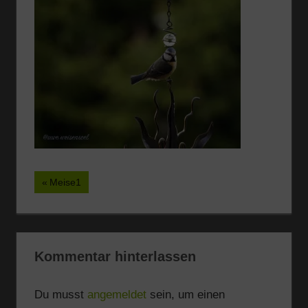
Beitragsnavigation
Vorheriger
Meise1
Beitrag:
Kommentar hinterlassen
Du musst
angemeldet
sein, um einen