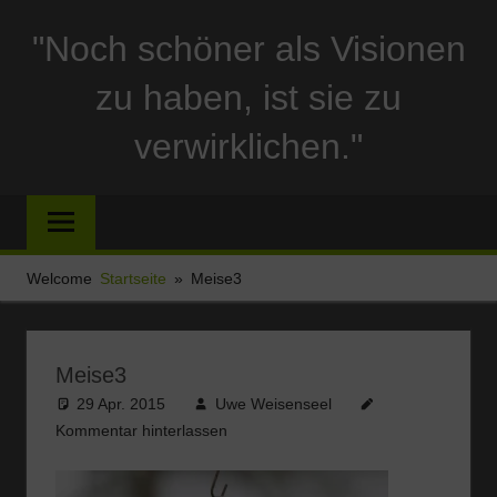
Zum
"Noch schöner als Visionen
Inhalt
springen
zu haben, ist sie zu
verwirklichen."
Reise
und
Stellplatzberichte
und
Welcome
Startseite
Meise3
alles
Sonstige
rund
Meise3
um
29 Apr. 2015
Uwe Weisenseel
Ferien
Kommentar hinterlassen
und
Wohnmobil