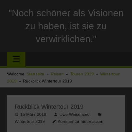
Zum
"Noch schöner als Visionen
Inhalt
springen
zu haben, ist sie zu
verwirklichen."
Reise
und
Stellplatzberichte
und
Welcome
Startseite
Reisen
Touren 2019
Wintertour
alles
2019
Rückblick Wintertour 2019
Sonstige
rund
um
Rückblick Wintertour 2019
Ferien
15 März 2019
Uwe Weisenseel
und
Wintertour 2019
Kommentar hinterlassen
Wohnmobil