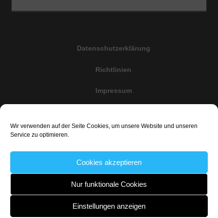
Datenschutzerklärung
Richtlinien
Impressum
Cookie-Richtlinie (EU)
Wir verwenden auf der Seite Cookies, um unsere Website und unseren
Haftungsauschluss
Service zu optimieren.
Cookies akzeptieren
@Copyright 2020 uwe@weisenseel.de All rights reserved
Nur funktionale Cookies
Einstellungen anzeigen