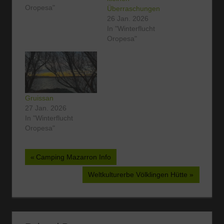
Oropesa"
Überraschungen
26 Jan. 2026
In "Winterflucht
Oropesa"
Gruissan
27 Jan. 2026
In "Winterflucht
Oropesa"
Beitragsnavigation
Vorheriger
Camping Mazarron Info
Beitrag:
Nächster
Weltkulturerbe Völklingen Hütte
Beitrag: