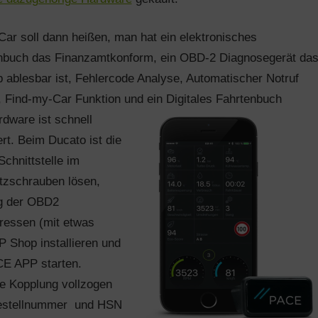
Car soll dann heißen, man hat ein
elektronisches
nbuch das Finanzamtkonform, ein OBD-2 Diagnosegerät da
p ablesbar ist, Fehlercode Analyse, Automatischer Notruf
), Find-my-Car Funktion und ein Digitales Fahrtenbuch
rdware ist schnell
iert. Beim Ducato ist die
chnittstelle im
itzschrauben lösen,
g der OBD2
pressen (mit etwas
 Shop installieren und
ACE APP starten.
e Kopplung vollzogen
rgestellnummer und HSN