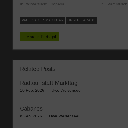
In "Winterflucht Oropesa"
In "Stammtisc
PACE CAR
SMART CAR
UNSER CARADO
Beitragsnavigation
Vorheriger
Maut in Portugal
Beitrag:
Related Posts
Radtour statt Markttag
10 Feb. 2026
Uwe Weisenseel
Cabanes
8 Feb. 2026
Uwe Weisenseel