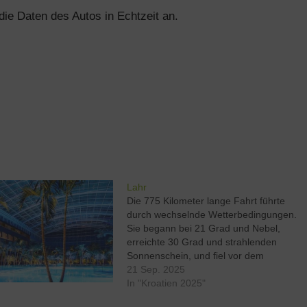
ie Daten des Autos in Echtzeit an.
Lahr
Die 775 Kilometer lange Fahrt führte
durch wechselnde Wetterbedingungen.
Sie begann bei 21 Grad und Nebel,
erreichte 30 Grad und strahlenden
Sonnenschein, und fiel vor dem
Gotthardtunnel auf 14 Grad mit starker
21 Sep. 2025
Bewölkung und einem 70-minütigen
In "Kroatien 2025"
Stau. Nach dem Tunnel sanken die