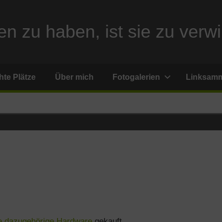
n zu haben, ist sie zu verwi
te Plätze
Über mich
Fotogalerien
Linksam
 dazugehörige Hardware
gekauft.