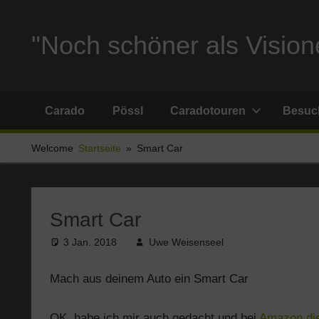
Zum
Inhalt
"Noch schöner als Visione
springen
Reise
und
Carado
Pössl
Caradotouren
Besuch
Stellplatzberichte
und
Welcome
Startseite
Smart Car
alles
Sonstige
rund
um
Smart Car
Ferien
3 Jan. 2018
Uwe Weisenseel
und
Wohnmobil
Mach aus deinem Auto ein Smart Car
OK, habe ich mir auch gedacht und bei
Amazon die