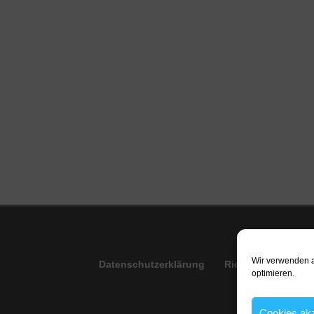
Wir verwenden a
Datenschutzerklärung
Richtlinien
Imp
optimieren.
Cookies akz