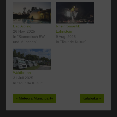
Bad Aibling
Rheinromantik
26 Nov. 2025
Lahnstein
In "Stammtisch BW
9 Aug. 2025
und München"
In "Tour de Kultur"
Waldbronn
31 Juli 2025
In "Tour de Kultur"
Beitragsnavigation
Vorheriger
Nächster
Meteora Municipality
Kalabaka
Beitrag:
Beitrag: