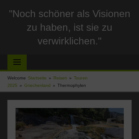
Zum
"Noch schöner als Visionen
Inhalt
springen
zu haben, ist sie zu
verwirklichen."
Reise
und
Stellplatzberichte
und
Welcome
Startseite
Reisen
Touren
alles
2025
Griechenland
Thermophylen
Sonstige
rund
um
Ferien
und
Wohnmobil