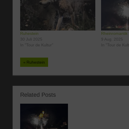
Ruhestein
Rheinromantik 
30 Juli 2025
9 Aug. 2025
In "Tour de Kultur"
In "Tour de Kul
Beitragsnavigation
Vorheriger
Ruhestein
Beitrag:
Related Posts