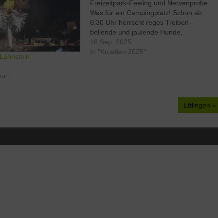
Freizeitpark-Feeling und Nervenprobe
Was für ein Campingplatz! Schon ab
6:30 Uhr herrscht reges Treiben –
bellende und jaulende Hunde,
kreischende Kinder, noch lautere
18 Sep. 2025
Helikopter-Eltern. Der Trubel zieht sich
In "Kroatien 2025"
Lahnstein
bis spät in den Abend, gegen 23 Uhr
kehrt endlich Ruhe ein. Für mich
tur"
persönlich ist das…
Nächster
Ettlingen
Beitrag: