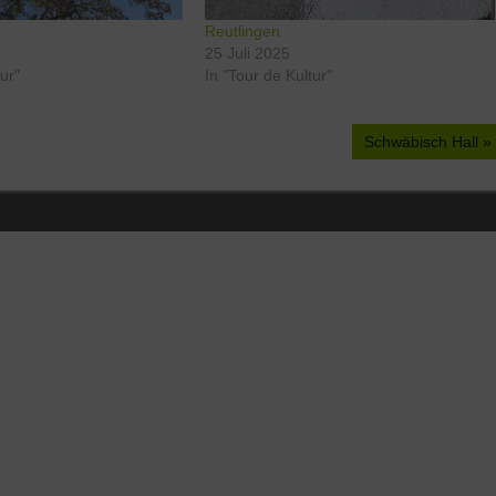
Reutlingen
25 Juli 2025
tur"
In "Tour de Kultur"
Nächster
Schwäbisch Hall
Beitrag: