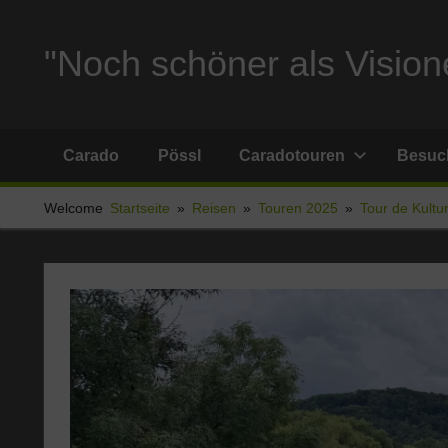
Zum
Inhalt
"Noch schöner als Visione
springen
Reise
und
Carado
Pössl
Caradotouren
Besuch
Stellplatzberichte
und
Welcome
Startseite
Reisen
Touren 2025
Tour de Kultu
alles
Sonstige
rund
um
Ferien
und
Wohnmobil