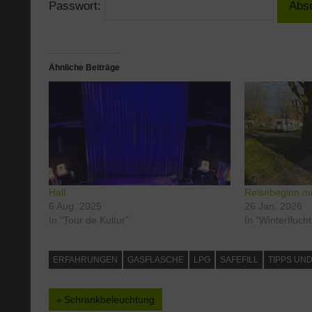
Passwort:
Ähnliche Beiträge
Hall
Reisebeginn mi
6 Aug. 2025
26 Jan. 2026
In "Tour de Kultur"
In "Winterfluch
ERFAHRUNGEN
GASFLASCHE
LPG
SAFEFILL
TIPPS UND
Beitragsnavigation
Vorheriger
Schrankbeleuchtung