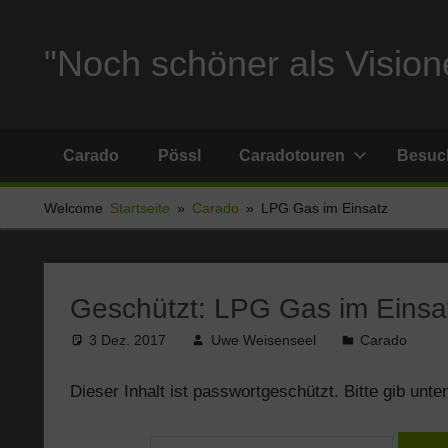
Zum
Inhalt
"Noch schöner als Visione
springen
Reise
und
Carado
Pössl
Caradotouren
Besuch
Stellplatzberichte
und
Welcome
Startseite
Carado
LPG Gas im Einsatz
alles
Sonstige
rund
um
Geschützt: LPG Gas im Einsa
Ferien
3 Dez. 2017
Uwe Weisenseel
Carado
und
Wohnmobil
Dieser Inhalt ist passwortgeschützt. Bitte gib unt