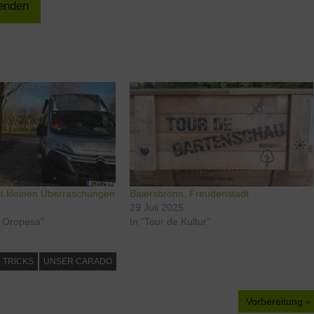
t kleinen Überraschungen
Baiersbronn, Freudenstadt
29 Juli 2025
t Oropesa"
In "Tour de Kultur"
 TRICKS
UNSER CARADO
Nächster
Vorbereitung