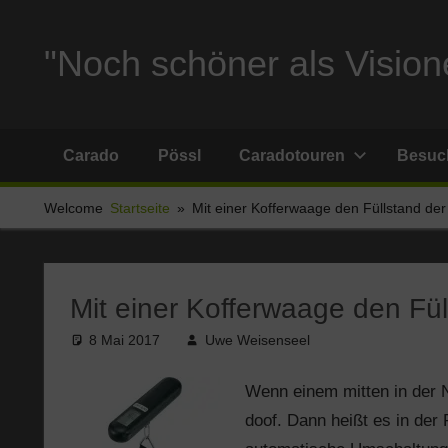
Zum
Inhalt
"Noch schöner als Visione
springen
Reise
und
Carado
Pössl
Caradotouren
Besuch
Stellplatzberichte
und
Welcome
Startseite
Mit einer Kofferwaage den Füllstand der
alles
Sonstige
rund
um
Mit einer Kofferwaage den Fül
Ferien
8 Mai 2017
Uwe Weisenseel
und
Wohnmobil
Wenn einem mitten in der 
doof. Dann heißt es in de