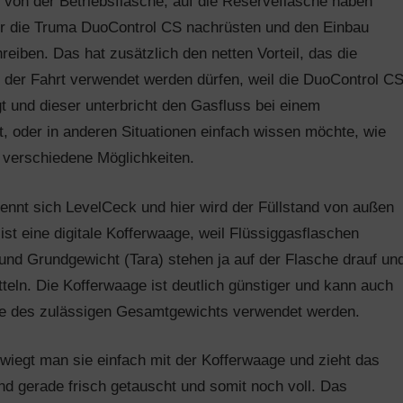
von der Betriebsflasche, auf die Reserveflasche haben
ür die Truma DuoControl CS nachrüsten und den Einbau
eiben. Das hat zusätzlich den netten Vorteil, das die
der Fahrt verwendet werden dürfen, weil die DuoControl C
t und dieser unterbricht den Gasfluss bei einem
t, oder in anderen Situationen einfach wissen möchte, wie
t verschiedene Möglichkeiten.
nt sich LevelCeck und hier wird der Füllstand von außen
 ist eine digitale Kofferwaage, weil Flüssiggasflaschen
nd Grundgewicht (Tara) stehen ja auf der Flasche drauf un
teln. Die Kofferwaage ist deutlich günstiger und kann auch
lle des zulässigen Gesamtgewichts verwendet werden.
 wiegt man sie einfach mit der Kofferwaage und zieht das
d gerade frisch getauscht und somit noch voll. Das