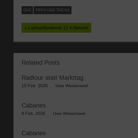
GAS
TIPPS UND TRICKS
Beitragsnavigation
Vorheriger
Laptop/Notebook 12 V-Netzteil
Beitrag:
Related Posts
Radtour statt Markttag
10 Feb. 2026
Uwe Weisenseel
Cabanes
8 Feb. 2026
Uwe Weisenseel
Cabanes