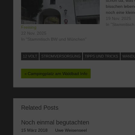
schon da, was d
bisschen leben
noch eine klei
das Vergnügen 
19 Nov. 2025
Kälte schneid
In "Stammtisc
Freising
Jacke und Stim
22 Nov. 2025
den Outdoorsp
In "Stammtisch BW und München"
schlechtes…
12 VOLT
STROMVERSORGUNG
TIPPS UND TRICKS
WAND
Beitragsnavigation
Vorheriger
Campingplatz am Waldbad Info
Beitrag:
Related Posts
Noch einmal begutachten
15 März 2018
Uwe Weisenseel