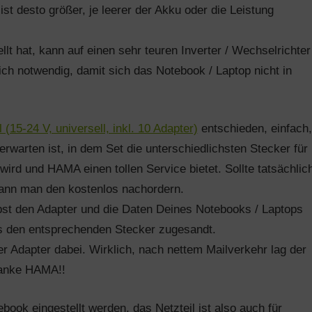
t desto größer, je leerer der Akku oder die Leistung
llt hat, kann auf einen sehr teuren Inverter / Wechselrichter
ch notwendig, damit sich das Notebook / Laptop nicht in
15-24 V, universell, inkl. 10 Adapter)
entschieden, einfach,
 erwarten ist, in dem Set die unterschiedlichsten Stecker für
wird und HAMA einen tollen Service bietet. Sollte tatsächlic
kann man den kostenlos nachordern.
ibst den Adapter und die Daten Deines Notebooks / Laptops
s den entsprechenden Stecker zugesandt.
 Adapter dabei. Wirklich, nach nettem Mailverkehr lag der
Danke HAMA!!
ook eingestellt werden, das Netzteil ist also auch für