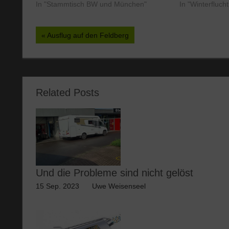
In "Stammtisch BW und München"
In "Winterfluch
Beitragsnavigation
Vorheriger
Ausflug auf den Feldberg
Beitrag:
Related Posts
Und die Probleme sind nicht gelöst
15 Sep. 2023
Uwe Weisenseel