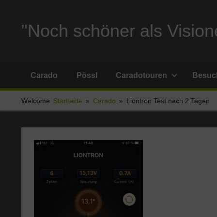
Zum
Inhalt
"Noch schöner als Visione
springen
Reise
und
Carado
Pössl
Caradotouren
Besuch
Stellplatzberichte
und
Welcome
Startseite
Carado
Liontron Test nach 2 Tagen
alles
Sonstige
rund
um
Ferien
und
Wohnmobil