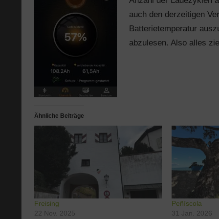
Anzahl der Ladezyklen a
auch den derzeitigen Ve
Batterietemperatur ausz
abzulesen. Also alles zie
Ähnliche Beiträge
Freising
Peñíscola
22 Nov. 2025
31 Jan. 2026