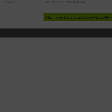
t Oropesa"
In "Winterflucht Oropesa"
Nächster
Nachts am Badeparadies Schwarzwald
Beitrag: