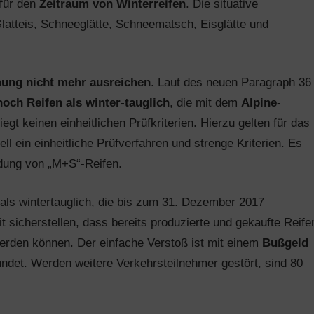
 für den
Zeitraum von Winterreifen
. Die situative
Glatteis, Schneeglätte, Schneematsch, Eisglätte und
ng nicht mehr ausreichen
. Laut des neuen Paragraph 36
noch Reifen als winter-tauglich
, die mit dem
Alpine-
gt keinen einheitlichen Prüfkriterien. Hierzu gelten für das
ll ein einheitliche Prüfverfahren und strenge Kriterien. Es
ndung von „M+S“-Reifen.
als wintertauglich, die bis zum 31. Dezember 2017
t sicherstellen, dass bereits produzierte und gekaufte Reife
erden können. Der einfache Verstoß ist mit einem
Bußgeld
det. Werden weitere Verkehrsteilnehmer gestört, sind 80