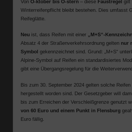
Von
O-ktober bis O-stern
– diese
Faustregel
gilt
Winterreifenpflicht bleibt bestehen. Dies umfasst 
Reifeglätte.
Neu
ist, dass Reifen mit einer
„M+S“-Kennzeichnu
Absatz 4 der Straßenverkehrsordnung gelten
nur 
Symbol
gekennzeichnet sind. Grund: „M+S“ unterlie
Alpine-Symbol auf Reifen ein standardisiertes Mode
gibt eine Übergangsregelung für die Weiterverwe
Bis zum 30. September 2024 gelten solche Reifen 
hergestellt worden sind. Der Gesetzgeber will dami
bis zum Erreichen der Verschleißgrenze genutzt w
von 60 Euro und einem Punkt in Flensburg
geahn
Euro fällig.