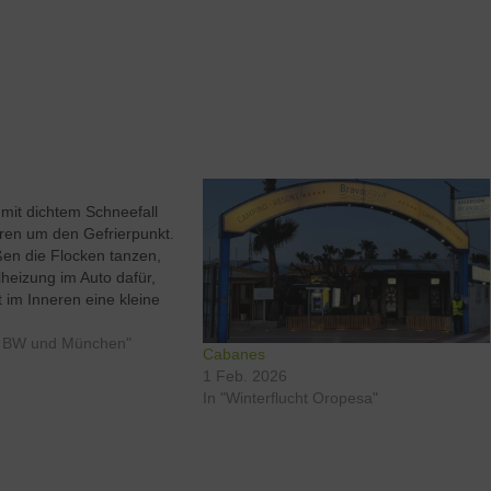
 mit dichtem Schneefall
ren um den Gefrierpunkt.
en die Flocken tanzen,
lheizung im Auto dafür,
 im Inneren eine kleine
lichkeit entsteht. Die
rau, der Himmel schwer,
h BW und München"
Cabanes
zeigt zum ersten Mal ,
1 Feb. 2026
In "Winterflucht Oropesa"