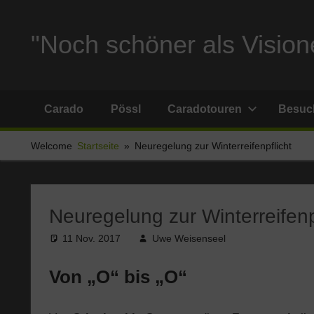
Zum
Inhalt
"Noch schöner als Visione
springen
Reise
und
Carado
Pössl
Caradotouren
Besuch
Stellplatzberichte
und
Welcome
Startseite
Neuregelung zur Winterreifenpflicht
alles
Sonstige
rund
um
Neuregelung zur Winterreifenp
Ferien
11 Nov. 2017
Uwe Weisenseel
und
Wohnmobil
Von „O“ bis „O“