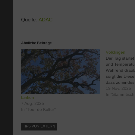
Quelle:
ADAC
Ähnliche Beiträge
Völklingen
Der Tag startet
und Temperatu
Während drauß
sorgt die Diese
dass zumindest
Insel der Gemüt
19 Nov. 2025
Straßen sind g
In "Stammtisc
Einkorn
und der Winter 
7 Aug. 2025
was er kann.…
In "Tour de Kultur"
TIPS VON EXTERN