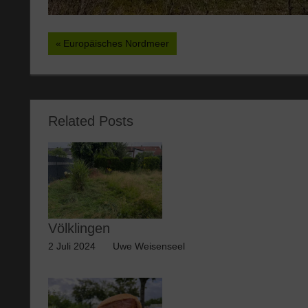
Beitragsnavigation
Vorheriger
Europäisches Nordmeer
Beitrag:
Related Posts
Völklingen
2 Juli 2024
Uwe Weisenseel