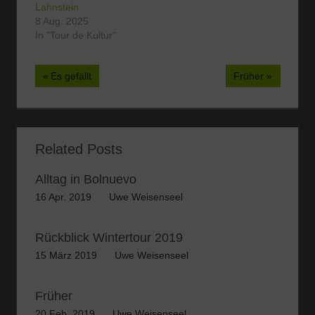
Lahnstein
Markt. Gemütlich an
8 Aug. 2025
den Ständen entlang
In "Tour de Kultur"
schlendern, beim…
Beitragsnavigation
Vorheriger
Nächster
Es gefällt
Früher
Beitrag:
Beitrag:
Related Posts
Alltag in Bolnuevo
16 Apr. 2019
Uwe Weisenseel
Rückblick Wintertour 2019
15 März 2019
Uwe Weisenseel
Früher
20 Feb. 2019
Uwe Weisenseel