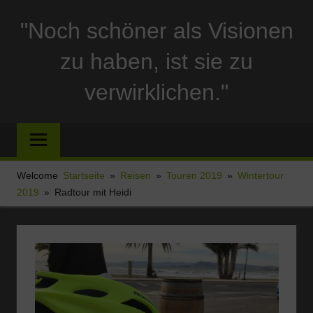
Zum
"Noch schöner als Visionen
Inhalt
springen
zu haben, ist sie zu
verwirklichen."
Reise
und
Stellplatzberichte
und
Welcome
Startseite
Reisen
Touren 2019
Wintertour
alles
2019
Radtour mit Heidi
Sonstige
rund
um
Ferien
und
Wohnmobil