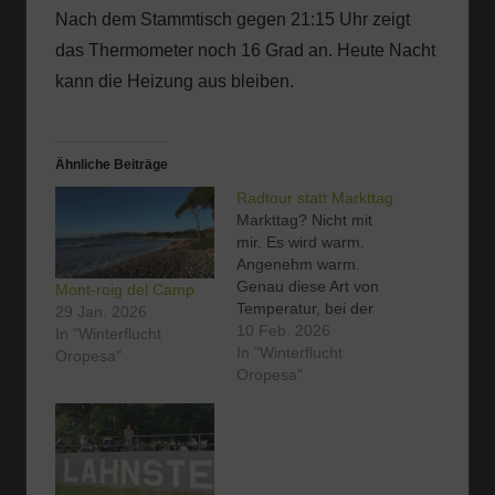
Nach dem Stammtisch gegen 21:15 Uhr zeigt
das Thermometer noch 16 Grad an. Heute Nacht
kann die Heizung aus bleiben.
Ähnliche Beiträge
Radtour statt Markttag
Markttag? Nicht mit
mir. Es wird warm.
Angenehm warm.
Genau diese Art von
Mont-roig del Camp
Temperatur, bei der
29 Jan. 2026
man merkt: Der
10 Feb. 2026
In "Winterflucht
Frühling klopft nicht
In "Winterflucht
Oropesa"
mehr an – er ist schon
Oropesa"
längst drin. Viele der
„Sterne“ folgen heute
ihrem liebgewonnenen
Wochenritual. Ab nach
Torreblanca zum